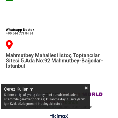
Whatsapp Destek
+90 544 771 84 84
Mahmutbey Mahallesi İstoç Toptancılar
Sitesi 5.Ada No:92 Mahmutbey-Bağcılar-
İstanbul
Çerez Kullanımı
Sizlere en iyi alışveriş deneyimini sunabilmek adına
sitemizde çerezler(cookies) kullanmaktayız. Detaylı bilgi
için Kvkk sözleşmesini inceleyebilirsiniz.
©
2023 elitmarkalar.com
- Tüm Hakları Saklıdır.