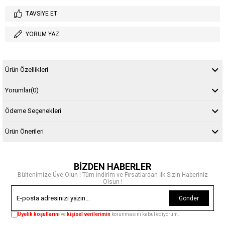
TAVSIYE ET
YORUM YAZ
Ürün Özellikleri
Yorumlar
(0)
Ödeme Seçenekleri
Ürün Önerileri
BİZDEN HABERLER
Bültenimize Üye Olun ! Tüm İndirim ve Fırsatlardan İlk Sizin Haberiniz
Olsun !
Gönder
Üyelik koşullarını
ve
kişisel verilerimin
korunmasını kabul ediyorum.