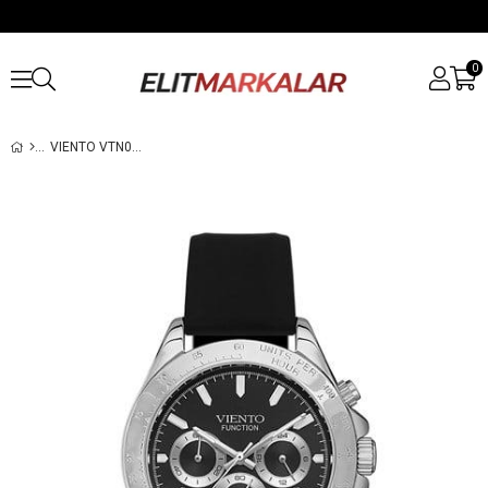
0
VIENTO VTN014110RMS ERKEK KOL SAATI