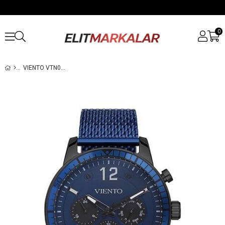
0
VIENTO VTN013632ML ERKEK KOL SAATI