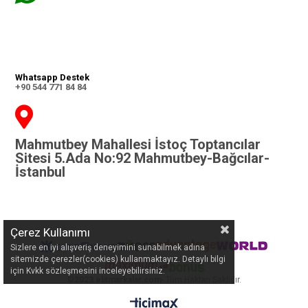
Whatsapp Destek
+90 544 771 84 84
Mahmutbey Mahallesi İstoç Toptancılar
Sitesi 5.Ada No:92 Mahmutbey-Bağcılar-
İstanbul
Çerez Kullanımı
Sizlere en iyi alışveriş deneyimini sunabilmek adına
sitemizde çerezler(cookies) kullanmaktayız. Detaylı bilgi
için Kvkk sözleşmesini inceleyebilirsiniz.
©
2023 elitmarkalar.com
- Tüm Hakları Saklıdır.