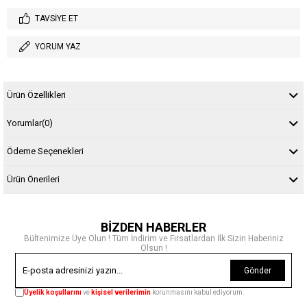
TAVSIYE ET
YORUM YAZ
Ürün Özellikleri
Yorumlar
(0)
Ödeme Seçenekleri
Ürün Önerileri
BİZDEN HABERLER
Bültenimize Üye Olun ! Tüm İndirim ve Fırsatlardan İlk Sizin Haberiniz
Olsun !
Gönder
Üyelik koşullarını
ve
kişisel verilerimin
korunmasını kabul ediyorum.