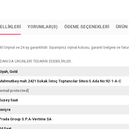
ELLIKLERI
YORUMLAR
(0)
ÖDEME SEÇENEKLERI
ÜRÜN 
nal ve 24 ay garantilidir. Siparişiniz orjinal kutusu, garanti belgesi ve faturas
AN DA ÜRÜNLERİ TEDARİK EDEBİLİRLER..
Siyah
Gold
Mahmutbey mah.2421 Sokak.İstoç Toptancılar Sitesi 5.Ada No:92-1-A-C
[email protected]
Kuzey Saat
İsviçre
Prada Group S.P.A-Vertime SA
24 Saat