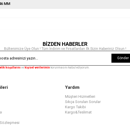
46 MM
BİZDEN HABERLER
Bültenimize Üye Olun ! Tüm İndirim ve Fırsatlardan İlk Sizin Haberiniz Olsun !
Gönder
elik koşullarını
ve
kişisel verilerimin
korunmasını kabul ediyorum.
ileri
Yardım
Müşteri Hizmetleri
Sıkça Sorulan Sorular
Kargo Takibi
sı
Kargo&Teslimat
 Sözleşmesi