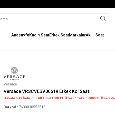
Anasayfa
Kadın Saat
Erkek Saat
Markalar
Akıllı Saat
Versace
Versace VRSCVEBV00619 Erkek Kol Saati
Havale %12 İndirim - Alt Limit 1000
TL
Üzeri 6 Taksit, 8000 TL Üzeri Va
Barkod
:
7630030553516