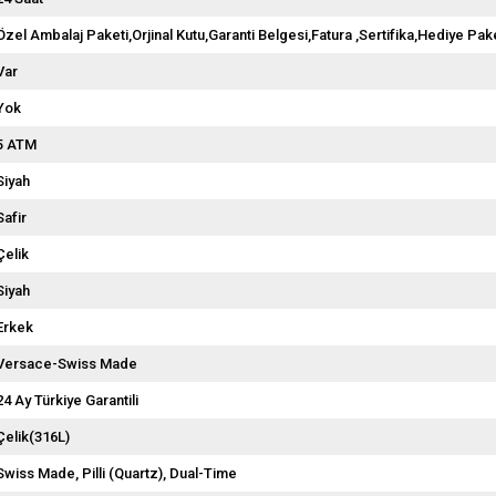
Özel Ambalaj Paketi,Orjinal Kutu,Garanti Belgesi,Fatura ,Sertifika,Hediye Pake
Var
Yok
5 ATM
Siyah
Safir
Çelik
Siyah
Erkek
Versace-Swiss Made
24 Ay Türkiye Garantili
Çelik(316L)
Swiss Made
Pilli (Quartz)
Dual-Time