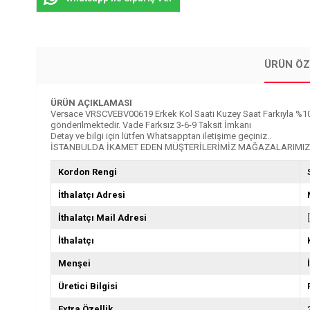
ÜRÜN ÖZ
ÜRÜN AÇIKLAMASI
Versace VRSCVEBV00619 Erkek Kol Saati Kuzey Saat Farkıyla %100 Oriji
gönderilmektedir. Vade Farksız 3-6-9 Taksit İmkanı
Detay ve bilgi için lütfen Whatsapptan iletişime geçiniz..
İSTANBULDA İKAMET EDEN MÜŞTERİLERİMİZ MAĞAZALARIMIZD
Kordon Rengi
İthalatçı Adresi
İthalatçı Mail Adresi
İthalatçı
Menşei
Üretici Bilgisi
Extra Özellik