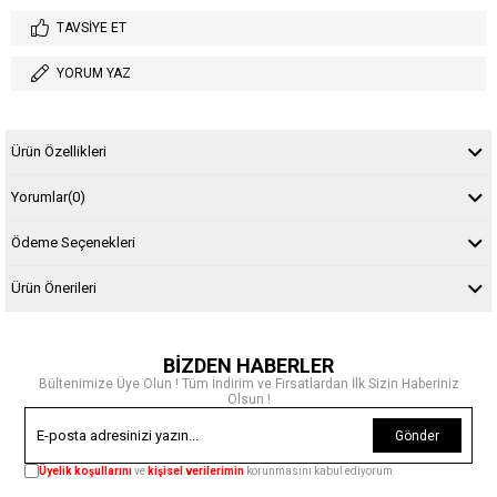
TAVSIYE ET
YORUM YAZ
Ürün Özellikleri
Yorumlar
(0)
Ödeme Seçenekleri
Ürün Önerileri
BİZDEN HABERLER
Bültenimize Üye Olun ! Tüm İndirim ve Fırsatlardan İlk Sizin Haberiniz
Olsun !
Gönder
Üyelik koşullarını
ve
kişisel verilerimin
korunmasını kabul ediyorum.