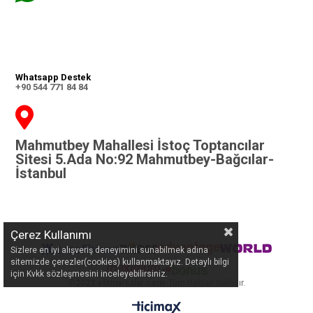
Whatsapp Destek
+90 544 771 84 84
Mahmutbey Mahallesi İstoç Toptancılar
Sitesi 5.Ada No:92 Mahmutbey-Bağcılar-
İstanbul
Çerez Kullanımı
Sizlere en iyi alışveriş deneyimini sunabilmek adına
sitemizde çerezler(cookies) kullanmaktayız. Detaylı bilgi
için Kvkk sözleşmesini inceleyebilirsiniz.
©
2023 elitmarkalar.com
- Tüm Hakları Saklıdır.