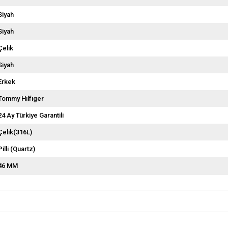
Siyah
Siyah
Çelik
Siyah
Erkek
Tommy Hılfıger
24 Ay Türkiye Garantili
Çelik(316L)
Pilli (Quartz)
46 MM