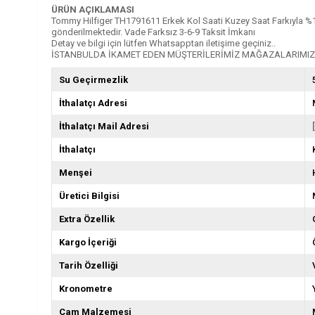
ÜRÜN AÇIKLAMASI
Tommy Hilfiger TH1791611 Erkek Kol Saati Kuzey Saat Farkıyla %100 Or
gönderilmektedir. Vade Farksız 3-6-9 Taksit İmkanı
Detay ve bilgi için lütfen Whatsapptan iletişime geçiniz..
İSTANBULDA İKAMET EDEN MÜŞTERİLERİMİZ MAĞAZALARIMIZD
Su Geçirmezlik
İthalatçı Adresi
İthalatçı Mail Adresi
İthalatçı
Menşei
Üretici Bilgisi
Extra Özellik
Kargo İçeriği
Tarih Özelliği
Kronometre
Cam Malzemesi