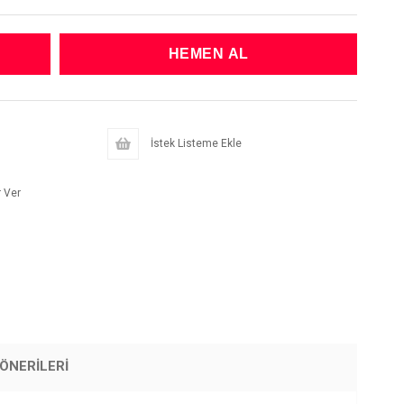
İstek Listeme Ekle
 Ver
ÖNERILERI