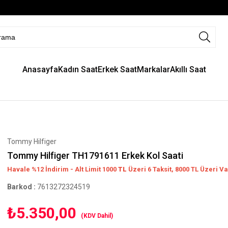
Anasayfa
Kadın Saat
Erkek Saat
Markalar
Akıllı Saat
Tommy Hilfiger
Tommy Hilfiger TH1791611 Erkek Kol Saati
Havale %12 İndirim - Alt Limit 1000
TL
Üzeri 6 Taksit, 8000 TL Üzeri Va
Barkod
:
7613272324519
₺5.350,00
(KDV Dahil)