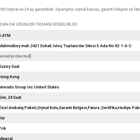
ijinal ve 24 ay garantilidir. Siparişiniz orjinal kutusu, garanti belgesi ve fatura
AN DA ÜRÜNLERİ TEDARİK EDEBİLİRLER..
5 ATM
Mahmutbey mah.2421 Sokak.İstoç Toptancılar Sitesi 5.Ada No:92-1-A-C
[email protected]
Kuzey Saat
Hong Kong
Movado Group Inc United States
Gün
24 Saat
Özel Ambalaj Paketi,Orjinal Kutu,Garanti Belgesi,Fatura ,Sertifika,Hediye Pake
Var
Yok
Mineral