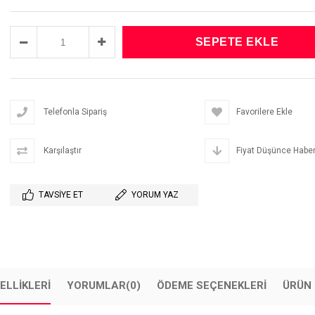
Telefonla Sipariş
Favorilere Ekle
Karşılaştır
Fiyat Düşünce Haber
TAVSIYE ET
YORUM YAZ
ELLIKLERI
YORUMLAR
(0)
ÖDEME SEÇENEKLERI
ÜRÜN 