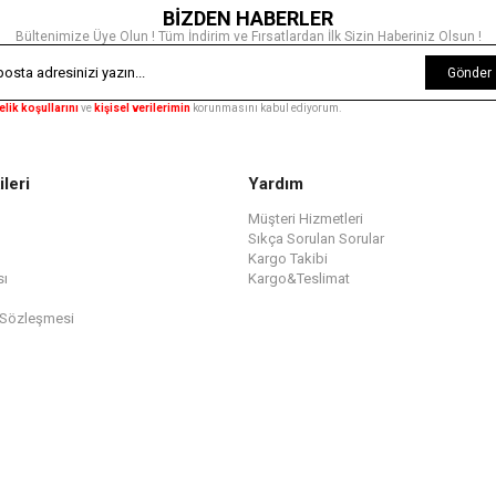
BİZDEN HABERLER
Bültenimize Üye Olun ! Tüm İndirim ve Fırsatlardan İlk Sizin Haberiniz Olsun !
Gönder
elik koşullarını
ve
kişisel verilerimin
korunmasını kabul ediyorum.
ileri
Yardım
Müşteri Hizmetleri
Sıkça Sorulan Sorular
Kargo Takibi
sı
Kargo&Teslimat
 Sözleşmesi