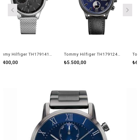
Tommy Hilfiger TH1791415 Erkek Kol Saati
Tommy Hilfiger TH1791241 Erkek Kol Saati
0
₺5.500,00
₺6.000,00