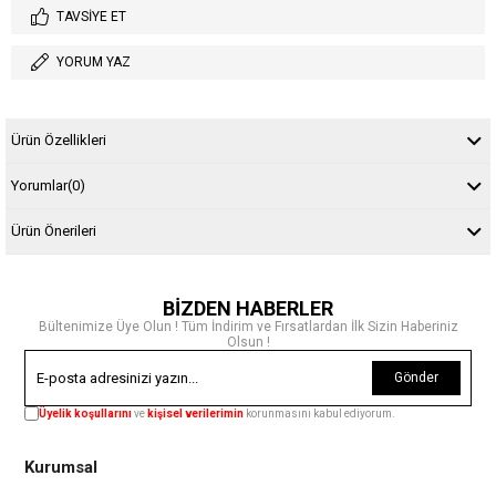
TAVSIYE ET
YORUM YAZ
Ürün Özellikleri
Yorumlar
(0)
Ürün Önerileri
BİZDEN HABERLER
Bültenimize Üye Olun ! Tüm İndirim ve Fırsatlardan İlk Sizin Haberiniz
Olsun !
Gönder
Üyelik koşullarını
ve
kişisel verilerimin
korunmasını kabul ediyorum.
Kurumsal