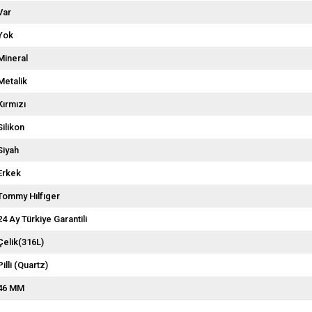
Var
Yok
Mineral
Metalik
Kırmızı
Silikon
Siyah
Erkek
Tommy Hılfıger
24 Ay Türkiye Garantili
Çelik(316L)
Pilli (Quartz)
46 MM