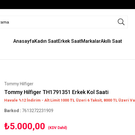
Anasayfa
Kadın Saat
Erkek Saat
Markalar
Akıllı Saat
Tommy Hilfiger
Tommy Hilfiger TH1791351 Erkek Kol Saati
Havale %12 İndirim - Alt Limit 1000
TL
Üzeri 6 Taksit, 8000 TL Üzeri Va
Barkod
:
7613272231909
₺5.000,00
(KDV Dahil)