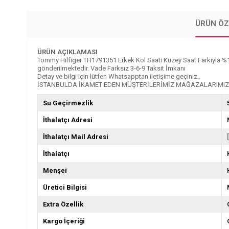
ÜRÜN ÖZ
ÜRÜN AÇIKLAMASI
Tommy Hilfiger TH1791351 Erkek Kol Saati Kuzey Saat Farkıyla %100 Or
gönderilmektedir. Vade Farksız 3-6-9 Taksit İmkanı
Detay ve bilgi için lütfen Whatsapptan iletişime geçiniz..
İSTANBULDA İKAMET EDEN MÜŞTERİLERİMİZ MAĞAZALARIMIZD
Su Geçirmezlik
İthalatçı Adresi
İthalatçı Mail Adresi
İthalatçı
Menşei
Üretici Bilgisi
Extra Özellik
Kargo İçeriği