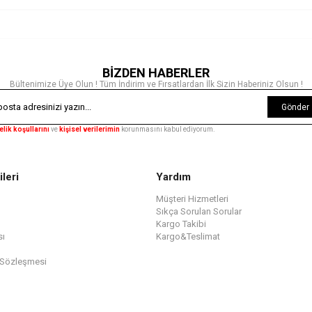
BİZDEN HABERLER
Bültenimize Üye Olun ! Tüm İndirim ve Fırsatlardan İlk Sizin Haberiniz Olsun !
Gönder
elik koşullarını
ve
kişisel verilerimin
korunmasını kabul ediyorum.
ileri
Yardım
Müşteri Hizmetleri
Sıkça Sorulan Sorular
Kargo Takibi
sı
Kargo&Teslimat
 Sözleşmesi