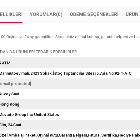
ELLIKLERI
YORUMLAR
(0)
ÖDEME SEÇENEKLERI
ÜRÜN 
ijinal ve 24 ay garantilidir. Siparişiniz orjinal kutusu, garanti belgesi ve fatura
AN DA ÜRÜNLERİ TEDARİK EDEBİLİRLER..
5 ATM
Mahmutbey mah.2421 Sokak.İstoç Toptancılar Sitesi 5.Ada No:92-1-A-C
[email protected]
Kuzey Saat
Hong Kong
Movado Group Inc United States
Gün
24 Saat
Özel Ambalaj Paketi,Orjinal Kutu,Garanti Belgesi,Fatura ,Sertifika,Hediye Pake