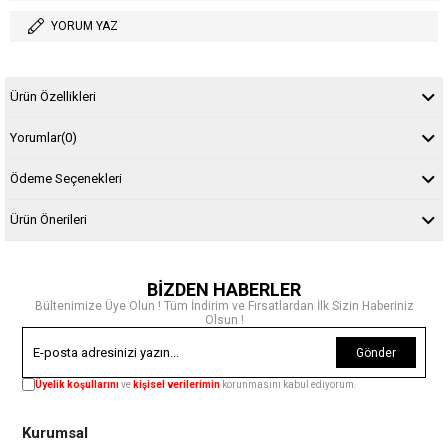
YORUM YAZ
Ürün Özellikleri
Yorumlar
(0)
Ödeme Seçenekleri
Ürün Önerileri
BİZDEN HABERLER
Bültenimize Üye Olun ! Tüm İndirim ve Fırsatlardan İlk Sizin Haberiniz
Olsun !
Gönder
Üyelik koşullarını
ve
kişisel verilerimin
korunmasını kabul ediyorum.
Kurumsal