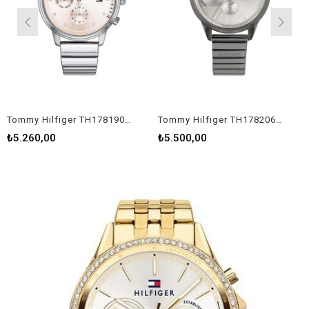
Tommy Hilfiger TH1781904 Bayan Kol Saati
Tommy Hilfiger TH1782062 Bayan Kol Saati
₺5.260,00
₺5.500,00
₺