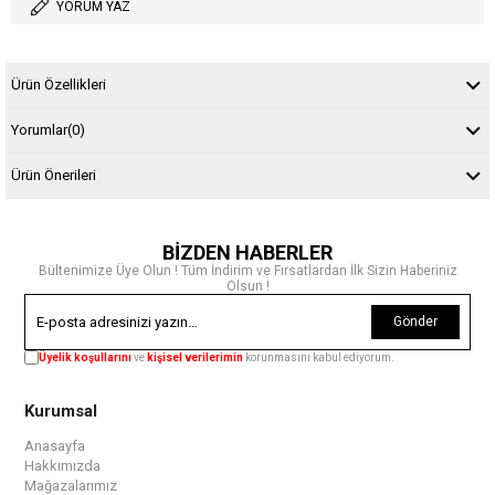
YORUM YAZ
Ürün Özellikleri
Yorumlar
(0)
Ürün Önerileri
BİZDEN HABERLER
Bültenimize Üye Olun ! Tüm İndirim ve Fırsatlardan İlk Sizin Haberiniz
Olsun !
Gönder
Üyelik koşullarını
ve
kişisel verilerimin
korunmasını kabul ediyorum.
Kurumsal
Anasayfa
Hakkımızda
Mağazalarımız