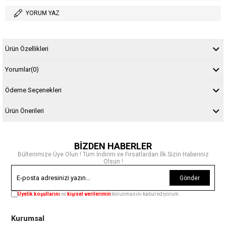
YORUM YAZ
Ürün Özellikleri
Yorumlar
(0)
Ödeme Seçenekleri
Ürün Önerileri
BİZDEN HABERLER
Bültenimize Üye Olun ! Tüm İndirim ve Fırsatlardan İlk Sizin Haberiniz
Olsun !
Gönder
Üyelik koşullarını
ve
kişisel verilerimin
korunmasını kabul ediyorum.
Kurumsal