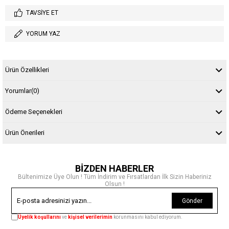
TAVSIYE ET
YORUM YAZ
Ürün Özellikleri
Yorumlar
(0)
Ödeme Seçenekleri
Ürün Önerileri
BİZDEN HABERLER
Bültenimize Üye Olun ! Tüm İndirim ve Fırsatlardan İlk Sizin Haberiniz
Olsun !
Gönder
Üyelik koşullarını
ve
kişisel verilerimin
korunmasını kabul ediyorum.