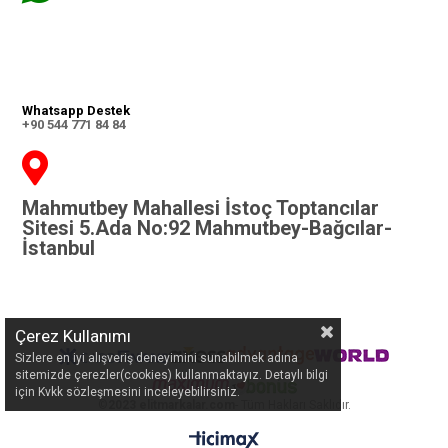
Whatsapp Destek
+90 544 771 84 84
Mahmutbey Mahallesi İstoç Toptancılar
Sitesi 5.Ada No:92 Mahmutbey-Bağcılar-
İstanbul
Çerez Kullanımı
Sizlere en iyi alışveriş deneyimini sunabilmek adına
sitemizde çerezler(cookies) kullanmaktayız. Detaylı bilgi
için Kvkk sözleşmesini inceleyebilirsiniz.
©
2023 elitmarkalar.com
- Tüm Hakları Saklıdır.