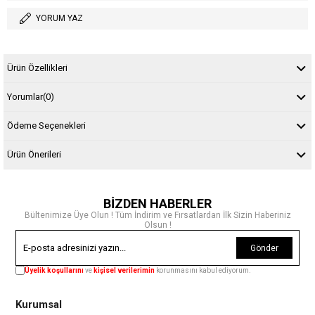
YORUM YAZ
Ürün Özellikleri
Yorumlar
(0)
Ödeme Seçenekleri
Ürün Önerileri
BİZDEN HABERLER
Bültenimize Üye Olun ! Tüm İndirim ve Fırsatlardan İlk Sizin Haberiniz
Olsun !
Gönder
Üyelik koşullarını
ve
kişisel verilerimin
korunmasını kabul ediyorum.
Kurumsal