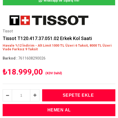
Whatsapp ile Sipariş Ver
Tissot
Tissot T120.417.37.051.02 Erkek Kol Saati
Havale %12 İndirim - Alt Limit 1000
TL
Üzeri 6 Taksit, 8000 TL Üzeri
Vade Farksız 9 Taksit
Barkod
:
7611608290026
₺18.999,00
(KDV Dahil)