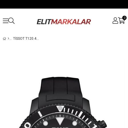
0
TISSOT T120.417.37.051.02 ERKEK KOL SAATI