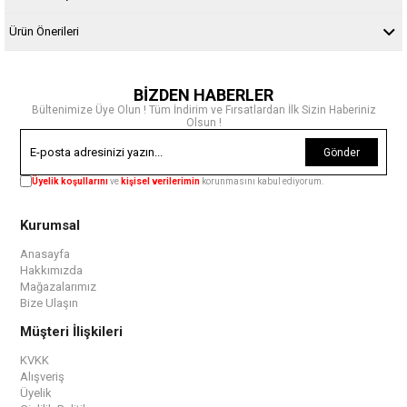
Ürün Önerileri
BİZDEN HABERLER
Bültenimize Üye Olun ! Tüm İndirim ve Fırsatlardan İlk Sizin Haberiniz
Olsun !
Gönder
Üyelik koşullarını
ve
kişisel verilerimin
korunmasını kabul ediyorum.
Kurumsal
Anasayfa
Hakkımızda
Mağazalarımız
Bize Ulaşın
Müşteri İlişkileri
KVKK
Alışveriş
Üyelik