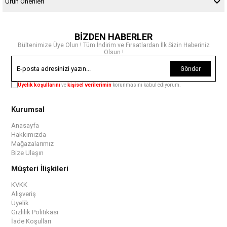
Ürün Önerileri
BİZDEN HABERLER
Bültenimize Üye Olun ! Tüm İndirim ve Fırsatlardan İlk Sizin Haberiniz
Olsun !
Gönder
Üyelik koşullarını
ve
kişisel verilerimin
korunmasını kabul ediyorum.
Kurumsal
Anasayfa
Hakkımızda
Mağazalarımız
Bize Ulaşın
Müşteri İlişkileri
KVKK
Alışveriş
Üyelik
Gizlilik Politikası
İade Koşulları