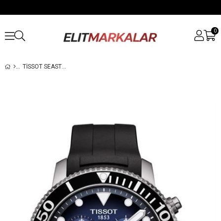
0
TISSOT SEASTAR 1000 CHRONOGRAPH T1204171704100 ERKEK KOL SAATI T120.417.17.041.00