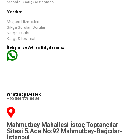
Mesafeli Satış Sözleşmesi
Yardım
Müşteri Hizmetleri
Sıkça Sorulan Sorular
Kargo Takibi
Kargo&Teslimat
İletişim ve Adres Bilgilerimiz
Whatsapp Destek
+90 544 771 84 84
Mahmutbey Mahallesi İstoç Toptancılar
Sitesi 5.Ada No:92 Mahmutbey-Bağcılar-
İstanbul