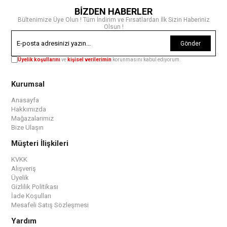
BİZDEN HABERLER
Bültenimize Üye Olun ! Tüm İndirim ve Fırsatlardan İlk Sizin Haberiniz
Olsun !
Gönder
Üyelik koşullarını
ve
kişisel verilerimin
korunmasını kabul ediyorum.
Kurumsal
Anasayfa
Hakkımızda
Mağazalarımız
Bize Ulaşın
Müşteri İlişkileri
KVKK
Alışveriş
Üyelik
Gizlilik Politikası
İade Koşulları
Mesafeli Satış Sözleşmesi
Yardım