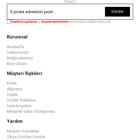
Olsun !
Gönder
Üyelik koşullarını
ve
kişisel verilerimin
korunmasını kabul ediyorum.
Kurumsal
Anasayfa
Hakkımızda
Mağazalarımız
Bize Ulaşın
Müşteri İlişkileri
KVKK
Alışveriş
Üyelik
Gizlilik Politikası
İade Koşulları
Mesafeli Satış Sözleşmesi
Yardım
Müşteri Hizmetleri
Sıkça Sorulan Sorular