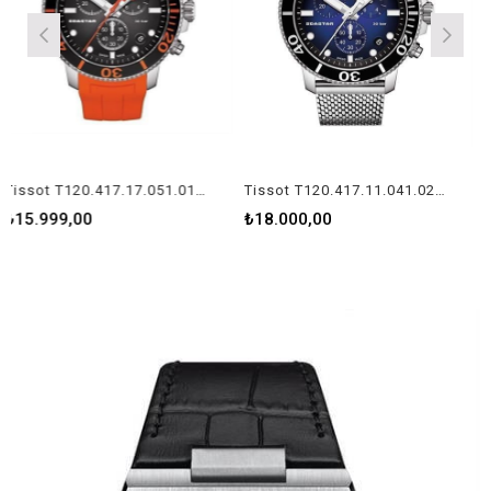
Tissot T120.417.17.051.01 Erkek Kol Saati
Tissot T120.417.11.041.02 Erkek Kol Saati
99,00
₺18.000,00
₺14.30