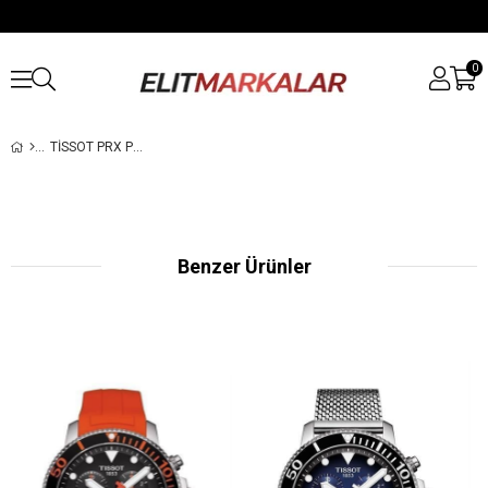
0
TISSOT PRX POWERMATIC 80 T137.407.16.051.00 ERKEK KOL SAATI
Benzer Ürünler