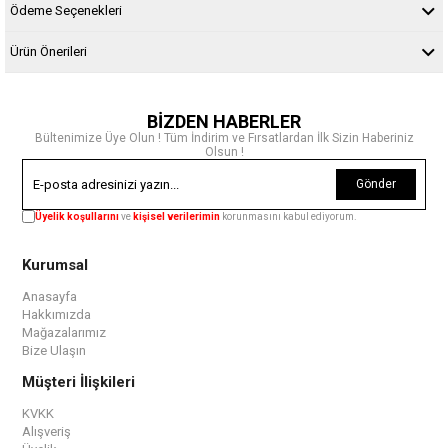
Ödeme Seçenekleri
Ürün Önerileri
BİZDEN HABERLER
Bültenimize Üye Olun ! Tüm İndirim ve Fırsatlardan İlk Sizin Haberiniz
Olsun !
Gönder
Üyelik koşullarını
ve
kişisel verilerimin
korunmasını kabul ediyorum.
Kurumsal
Anasayfa
Hakkımızda
Mağazalarımız
Bize Ulaşın
Müşteri İlişkileri
KVKK
Alışveriş