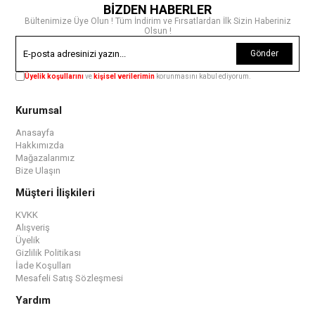
BİZDEN HABERLER
Bültenimize Üye Olun ! Tüm İndirim ve Fırsatlardan İlk Sizin Haberiniz
Olsun !
Gönder
Üyelik koşullarını
ve
kişisel verilerimin
korunmasını kabul ediyorum.
Kurumsal
Anasayfa
Hakkımızda
Mağazalarımız
Bize Ulaşın
Müşteri İlişkileri
KVKK
Alışveriş
Üyelik
Gizlilik Politikası
İade Koşulları
Mesafeli Satış Sözleşmesi
Yardım