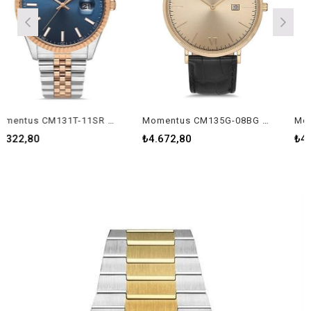
Momentus CM131T-11SR Erkek Kol Saati
Momentus CM135G-08BG Erkek Kol Saati
₺4.672,80
₺4.672,80