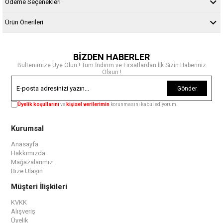
Ödeme Seçenekleri
Ürün Önerileri
BİZDEN HABERLER
Bültenimize Üye Olun ! Tüm İndirim ve Fırsatlardan İlk Sizin Haberiniz
Olsun !
Gönder
Üyelik koşullarını
ve
kişisel verilerimin
korunmasını kabul ediyorum.
Kurumsal
Anasayfa
Hakkımızda
Mağazalarımız
Bize Ulaşın
Müşteri İlişkileri
KVKK
Alışveriş
Üyelik