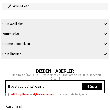
YORUM YAZ
Ürün Özellikleri
Yorumlar
(0)
Ödeme Seçenekleri
Ürün Önerileri
BİZDEN HABERLER
Bültenimize Üye Olun ! Tüm İndirim ve Fırsatlardan İlk Sizin Haberiniz
Olsun !
Gönder
Üyelik koşullarını
ve
kişisel verilerimin
korunmasını kabul ediyorum.
Kurumsal