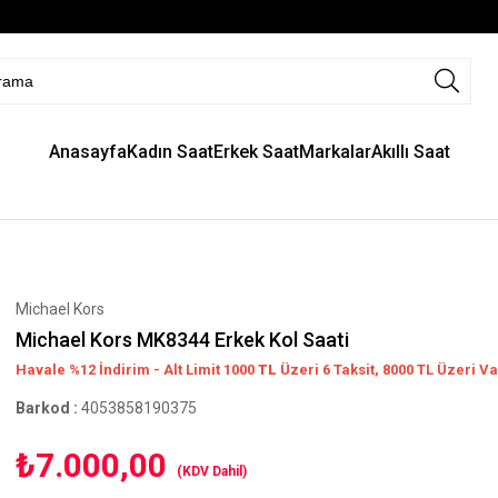
Anasayfa
Kadın Saat
Erkek Saat
Markalar
Akıllı Saat
Michael Kors
Michael Kors MK8344 Erkek Kol Saati
Havale %12 İndirim - Alt Limit 1000
TL
Üzeri 6 Taksit, 8000 TL Üzeri Va
Barkod
:
4053858190375
₺7.000,00
(KDV Dahil)