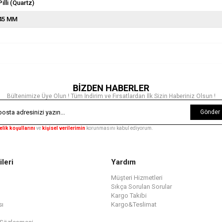
Pilli (Quartz)
45 MM
BİZDEN HABERLER
Bültenimize Üye Olun ! Tüm İndirim ve Fırsatlardan İlk Sizin Haberiniz Olsun !
Gönder
elik koşullarını
ve
kişisel verilerimin
korunmasını kabul ediyorum.
ileri
Yardım
Müşteri Hizmetleri
Sıkça Sorulan Sorular
Kargo Takibi
sı
Kargo&Teslimat