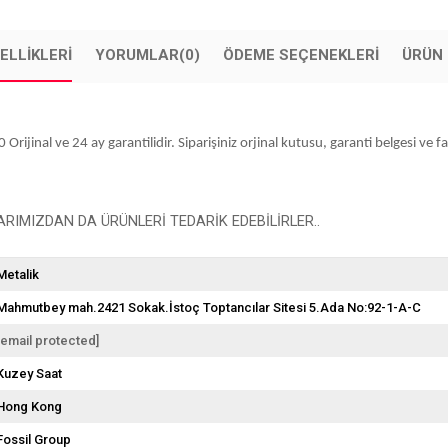
ELLIKLERI
YORUMLAR
(0)
ÖDEME SEÇENEKLERI
ÜRÜN 
inal ve 24 ay garantilidir. Siparişiniz orjinal kutusu, garanti belgesi ve fat
IMIZDAN DA ÜRÜNLERİ TEDARİK EDEBİLİRLER..
Metalik
Mahmutbey mah.2421 Sokak.İstoç Toptancılar Sitesi 5.Ada No:92-1-A-C
[email protected]
Kuzey Saat
Hong Kong
Fossil Group