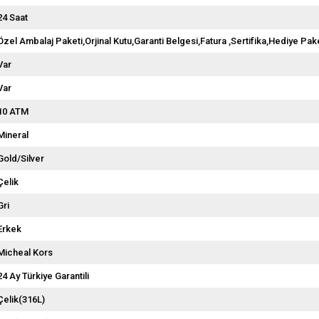
24 Saat
Özel Ambalaj Paketi,Orjinal Kutu,Garanti Belgesi,Fatura ,Sertifika,Hediye Pake
Var
Var
10 ATM
Mineral
Gold/Silver
Çelik
Gri
Erkek
Micheal Kors
24 Ay Türkiye Garantili
Çelik(316L)