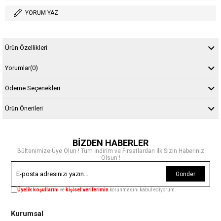
YORUM YAZ
Ürün Özellikleri
Yorumlar
(0)
Ödeme Seçenekleri
Ürün Önerileri
BİZDEN HABERLER
Bültenimize Üye Olun ! Tüm İndirim ve Fırsatlardan İlk Sizin Haberiniz
Olsun !
Gönder
Üyelik koşullarını
ve
kişisel verilerimin
korunmasını kabul ediyorum.
Kurumsal