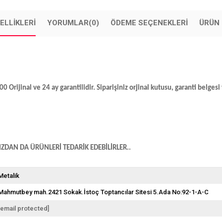
ELLIKLERI
YORUMLAR
(0)
ÖDEME SEÇENEKLERI
ÜRÜN 
ijinal ve 24 ay garantilidir. Siparişiniz orjinal kutusu, garanti belgesi ve
DAN DA ÜRÜNLERİ TEDARİK EDEBİLİRLER..
Metalik
Mahmutbey mah.2421 Sokak.İstoç Toptancılar Sitesi 5.Ada No:92-1-A-C
[email protected]