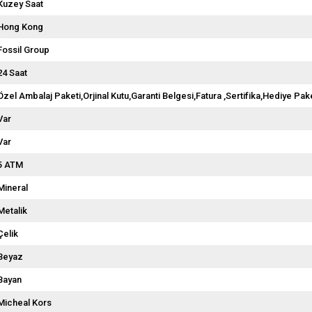
Kuzey Saat
Hong Kong
Fossil Group
24 Saat
Özel Ambalaj Paketi,Orjinal Kutu,Garanti Belgesi,Fatura ,Sertifika,Hediye Pake
Var
Var
5 ATM
Mineral
Metalik
Çelik
Beyaz
Bayan
Micheal Kors