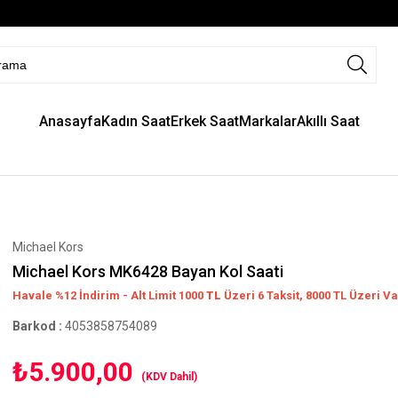
Anasayfa
Kadın Saat
Erkek Saat
Markalar
Akıllı Saat
Michael Kors
Michael Kors MK6428 Bayan Kol Saati
Havale %12 İndirim - Alt Limit 1000
TL
Üzeri 6 Taksit, 8000 TL Üzeri Va
Barkod
:
4053858754089
₺5.900,00
(KDV Dahil)