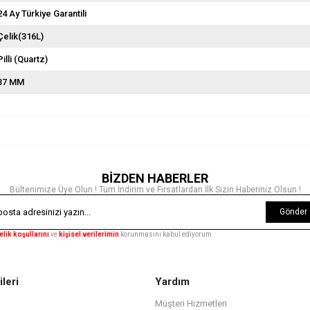
24 Ay Türkiye Garantili
Çelik(316L)
Pilli (Quartz)
37 MM
BİZDEN HABERLER
Bültenimize Üye Olun ! Tüm İndirim ve Fırsatlardan İlk Sizin Haberiniz Olsun !
Gönder
elik koşullarını
ve
kişisel verilerimin
korunmasını kabul ediyorum.
ileri
Yardım
Müşteri Hizmetleri