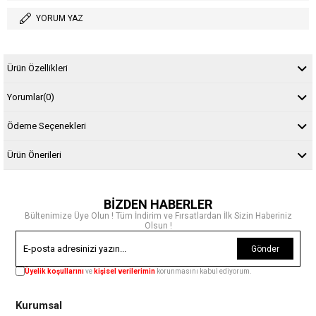
YORUM YAZ
Ürün Özellikleri
Yorumlar
(0)
Ödeme Seçenekleri
Ürün Önerileri
BİZDEN HABERLER
Bültenimize Üye Olun ! Tüm İndirim ve Fırsatlardan İlk Sizin Haberiniz
Olsun !
Gönder
Üyelik koşullarını
ve
kişisel verilerimin
korunmasını kabul ediyorum.
Kurumsal