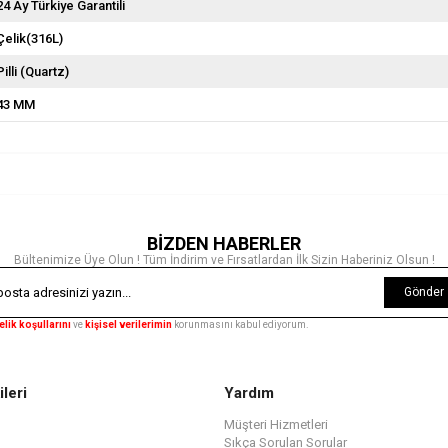
24 Ay Türkiye Garantili
Çelik(316L)
Pilli (Quartz)
43 MM
BİZDEN HABERLER
Bültenimize Üye Olun ! Tüm İndirim ve Fırsatlardan İlk Sizin Haberiniz Olsun !
Gönder
elik koşullarını
ve
kişisel verilerimin
korunmasını kabul ediyorum.
ileri
Yardım
Müşteri Hizmetleri
Sıkça Sorulan Sorular