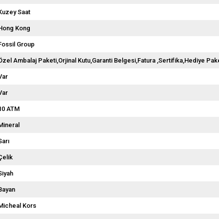
Kuzey Saat
Hong Kong
Fossil Group
Özel Ambalaj Paketi,Orjinal Kutu,Garanti Belgesi,Fatura ,Sertifika,Hediye Pake
Var
Var
10 ATM
Mineral
Sarı
Çelik
Siyah
Bayan
Micheal Kors