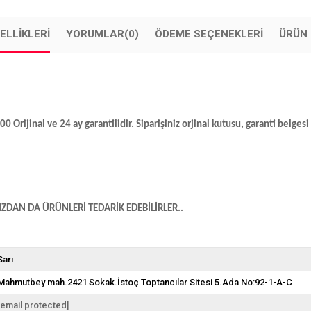
ELLIKLERI
YORUMLAR
(0)
ÖDEME SEÇENEKLERI
ÜRÜN 
ijinal ve 24 ay garantilidir. Siparişiniz orjinal kutusu, garanti belgesi v
DAN DA ÜRÜNLERİ TEDARİK EDEBİLİRLER..
Sarı
Mahmutbey mah.2421 Sokak.İstoç Toptancılar Sitesi 5.Ada No:92-1-A-C
[email protected]