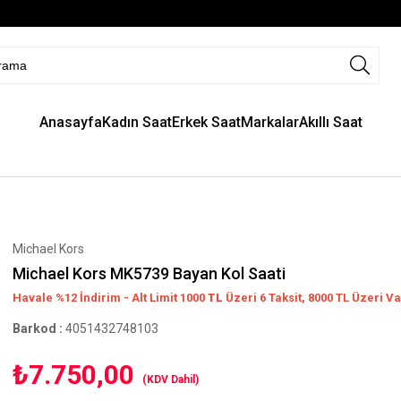
Anasayfa
Kadın Saat
Erkek Saat
Markalar
Akıllı Saat
Michael Kors
Michael Kors MK5739 Bayan Kol Saati
Havale %12 İndirim - Alt Limit 1000
TL
Üzeri 6 Taksit, 8000 TL Üzeri Va
Barkod
:
4051432748103
₺7.750,00
(KDV Dahil)