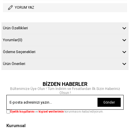
YORUM YAZ
Ürün Özellikleri
Yorumlar
(0)
Ödeme Seçenekleri
Ürün Önerileri
BİZDEN HABERLER
Bültenimize Üye Olun ! Tüm İndirim ve Fırsatlardan İlk Sizin Haberiniz
Olsun !
Gönder
Üyelik koşullarını
ve
kişisel verilerimin
korunmasını kabul ediyorum.
Kurumsal