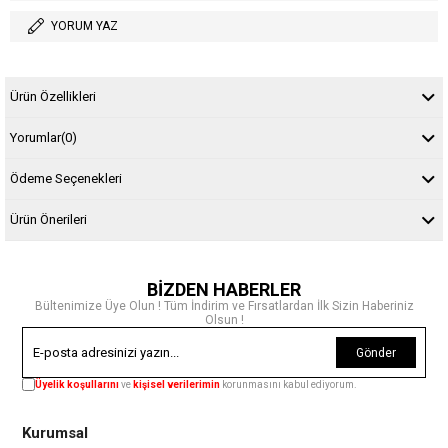
YORUM YAZ
Ürün Özellikleri
Yorumlar
(0)
Ödeme Seçenekleri
Ürün Önerileri
BİZDEN HABERLER
Bültenimize Üye Olun ! Tüm İndirim ve Fırsatlardan İlk Sizin Haberiniz
Olsun !
Gönder
Üyelik koşullarını
ve
kişisel verilerimin
korunmasını kabul ediyorum.
Kurumsal