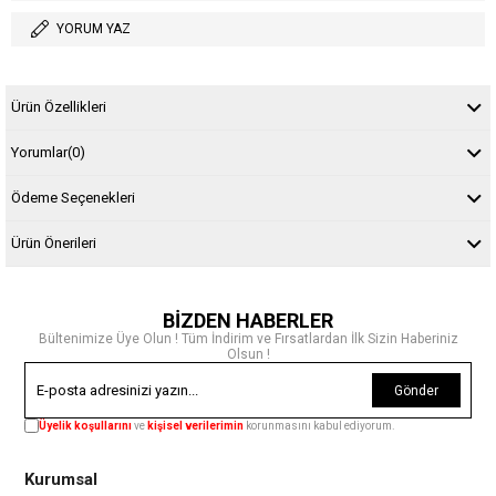
YORUM YAZ
Ürün Özellikleri
Yorumlar
(0)
Ödeme Seçenekleri
Ürün Önerileri
BİZDEN HABERLER
Bültenimize Üye Olun ! Tüm İndirim ve Fırsatlardan İlk Sizin Haberiniz
Olsun !
Gönder
Üyelik koşullarını
ve
kişisel verilerimin
korunmasını kabul ediyorum.
Kurumsal