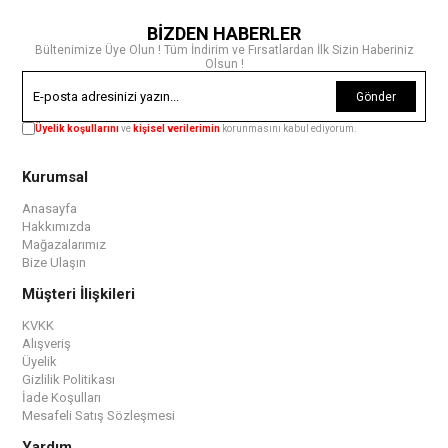
BİZDEN HABERLER
Bültenimize Üye Olun ! Tüm İndirim ve Fırsatlardan İlk Sizin Haberiniz
Olsun !
Gönder
Üyelik koşullarını
ve
kişisel verilerimin
korunmasını kabul ediyorum.
Kurumsal
Anasayfa
Hakkımızda
Mağazalarımız
Bize Ulaşın
Müşteri İlişkileri
KVKK
Alışveriş
Üyelik
Gizlilik Politikası
İade Koşulları
Mesafeli Satış Sözleşmesi
Yardım