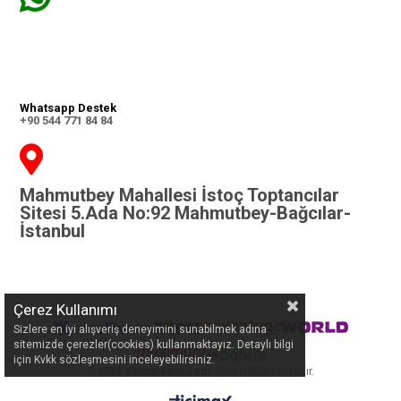
Whatsapp Destek
+90 544 771 84 84
Mahmutbey Mahallesi İstoç Toptancılar
Sitesi 5.Ada No:92 Mahmutbey-Bağcılar-
İstanbul
Çerez Kullanımı
Sizlere en iyi alışveriş deneyimini sunabilmek adına
sitemizde çerezler(cookies) kullanmaktayız. Detaylı bilgi
için Kvkk sözleşmesini inceleyebilirsiniz.
©
2023 elitmarkalar.com
- Tüm Hakları Saklıdır.