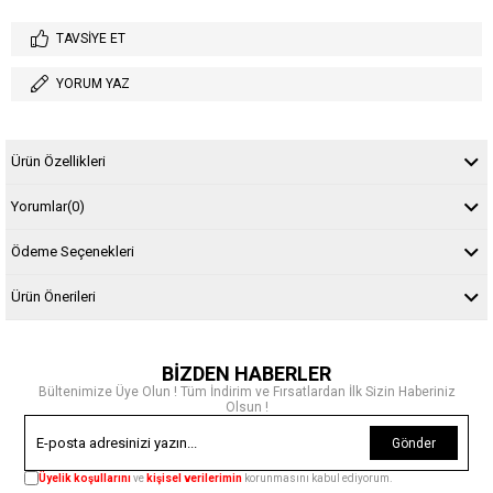
TAVSIYE ET
YORUM YAZ
Ürün Özellikleri
Yorumlar
(0)
Ödeme Seçenekleri
Ürün Önerileri
BİZDEN HABERLER
Bültenimize Üye Olun ! Tüm İndirim ve Fırsatlardan İlk Sizin Haberiniz
Olsun !
Gönder
Üyelik koşullarını
ve
kişisel verilerimin
korunmasını kabul ediyorum.