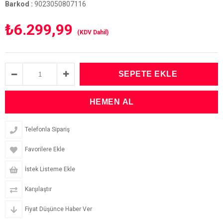
Barkod
:
9023050807116
₺6.299,99
(KDV Dahil)
Telefonla Sipariş
Favorilere Ekle
İstek Listeme Ekle
Karşılaştır
Fiyat Düşünce Haber Ver