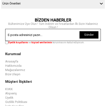
Ürün Önerileri
BİZDEN HABERLER
Bültenimize Üye Olun ! Tüm İndirim ve Fırsatlardan İlk Sizin Haberiniz
Olsun !
Gönder
Üyelik koşullarını
ve
kişisel verilerimin
korunmasını kabul ediyorum.
Kurumsal
Anasayfa
Hakkımızda
Mağazalarımız
Bize Ulaşın
Müşteri İlişkileri
KVKK
Alışveriş
Üyelik
Gizlilik Politikası