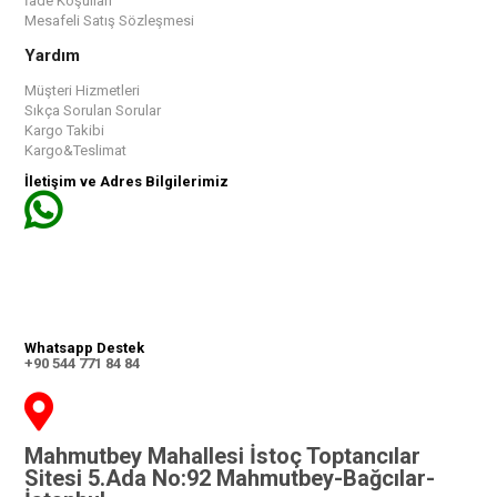
İade Koşulları
Mesafeli Satış Sözleşmesi
Yardım
Müşteri Hizmetleri
Sıkça Sorulan Sorular
Kargo Takibi
Kargo&Teslimat
İletişim ve Adres Bilgilerimiz
Whatsapp Destek
+90 544 771 84 84
Mahmutbey Mahallesi İstoç Toptancılar
Sitesi 5.Ada No:92 Mahmutbey-Bağcılar-