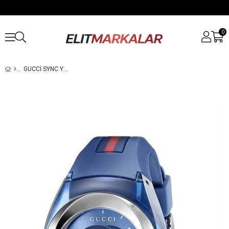
0
GUCCI SYNC YA137304 KADIN KOL SAATI