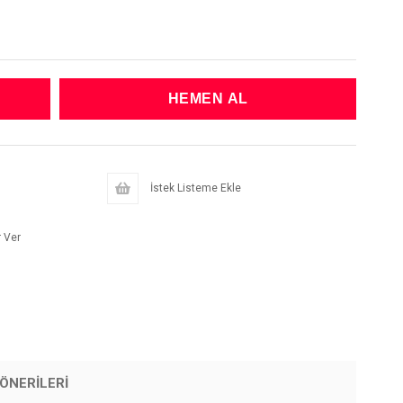
İstek Listeme Ekle
 Ver
ÖNERILERI