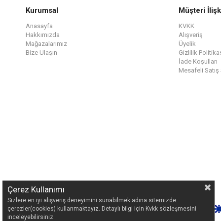
Kurumsal
Müşteri İlişk
Anasayfa
KVKK
Hakkımızda
Alışveriş
Mağazalarımız
Üyelik
Bize Ulaşın
Gizlilik Politika
İade Koşulları
Mesafeli Satış
Çerez Kullanımı
Sizlere en iyi alışveriş deneyimini sunabilmek adına sitemizde
çerezler(cookies) kullanmaktayız. Detaylı bilgi için Kvkk sözleşmesini
inceleyebilirsiniz.