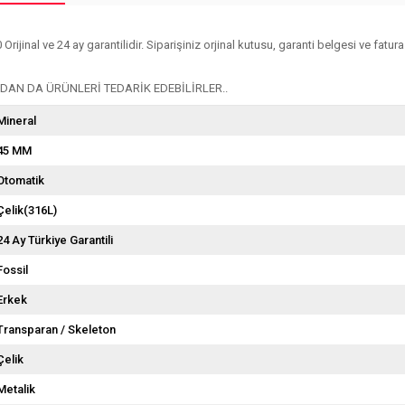
nal ve 24 ay garantilidir. Siparişiniz orjinal kutusu, garanti belgesi ve faturası
AN DA ÜRÜNLERİ TEDARİK EDEBİLİRLER..
Mineral
45 MM
Otomatik
Çelik(316L)
24 Ay Türkiye Garantili
Fossil
Erkek
Transparan / Skeleton
Çelik
Metalik