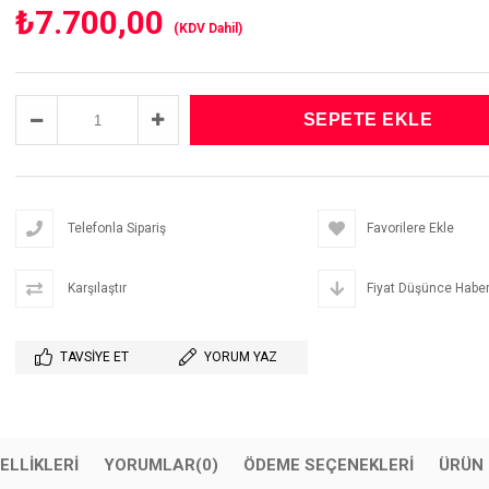
₺7.700,00
(KDV Dahil)
Telefonla Sipariş
Favorilere Ekle
Karşılaştır
Fiyat Düşünce Haber
TAVSIYE ET
YORUM YAZ
ELLIKLERI
YORUMLAR
(0)
ÖDEME SEÇENEKLERI
ÜRÜN 