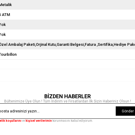
Metalik
5 ATM
Yok
Yok
Özel Ambalaj Paketi,Orjinal Kutu,Garanti Belgesi,Fatura ,Sertifika,Hediye Pake
Tourbillon
BİZDEN HABERLER
Bültenimize Üye Olun ! Tüm İndirim ve Fırsatlardan İlk Sizin Haberiniz Olsun !
Gönder
elik koşullarını
ve
kişisel verilerimin
korunmasını kabul ediyorum.