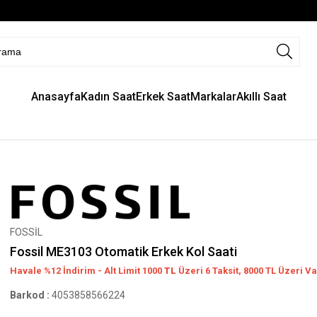
Anasayfa
Kadın Saat
Erkek Saat
Markalar
Akıllı Saat
FOSSİL
Fossil ME3103 Otomatik Erkek Kol Saati
Havale %12 İndirim - Alt Limit 1000
TL
Üzeri 6 Taksit, 8000 TL Üzeri Va
Barkod
:
4053858566224