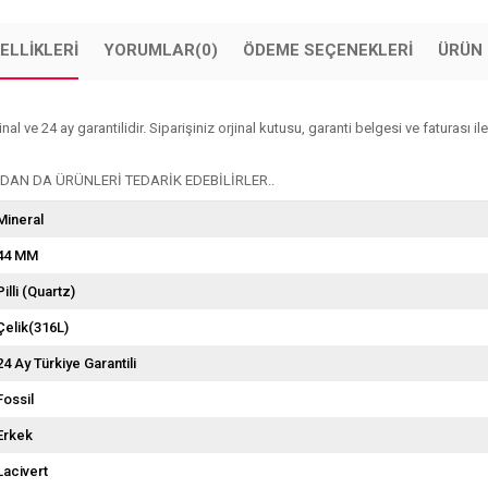
ELLIKLERI
YORUMLAR
(0)
ÖDEME SEÇENEKLERI
ÜRÜN 
 ve 24 ay garantilidir. Siparişiniz orjinal kutusu, garanti belgesi ve faturası ile
AN DA ÜRÜNLERİ TEDARİK EDEBİLİRLER..
Mineral
44 MM
Pilli (Quartz)
Çelik(316L)
24 Ay Türkiye Garantili
Fossil
Erkek
Lacivert