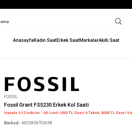
Anasayfa
Kadın Saat
Erkek Saat
Markalar
Akıllı Saat
FOSSİL
Fossil Grant FS5230 Erkek Kol Saati
Havale %12 İndirim - Alt Limit 1000
TL
Üzeri 6 Taksit, 8000 TL Üzeri Va
Barkod
:
4053858703698