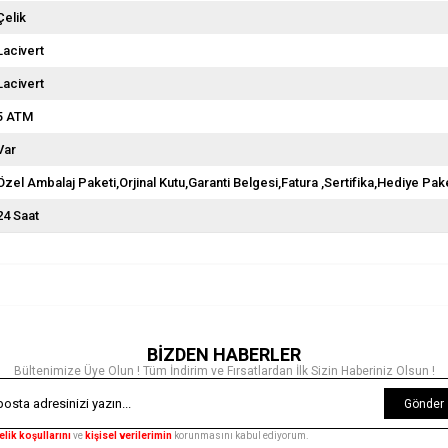
Çelik
Lacivert
Lacivert
5 ATM
Var
Özel Ambalaj Paketi,Orjinal Kutu,Garanti Belgesi,Fatura ,Sertifika,Hediye Pake
24 Saat
BİZDEN HABERLER
Bültenimize Üye Olun ! Tüm İndirim ve Fırsatlardan İlk Sizin Haberiniz Olsun !
Gönder
elik koşullarını
ve
kişisel verilerimin
korunmasını kabul ediyorum.