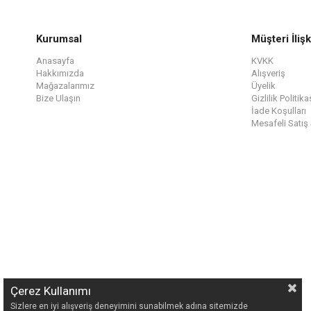
Kurumsal
Müşteri İlişk
Anasayfa
KVKK
Hakkımızda
Alışveriş
Mağazalarımız
Üyelik
Bize Ulaşın
Gizlilik Politika
İade Koşulları
Mesafeli Satış
Çerez Kullanımı
Sizlere en iyi alışveriş deneyimini sunabilmek adına sitemizde