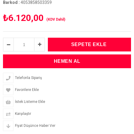
Barkod
:
4053858503359
₺6.120,00
(KDV Dahil)
Telefonla Sipariş
Favorilere Ekle
İstek Listeme Ekle
Karşılaştır
Fiyat Düşünce Haber Ver