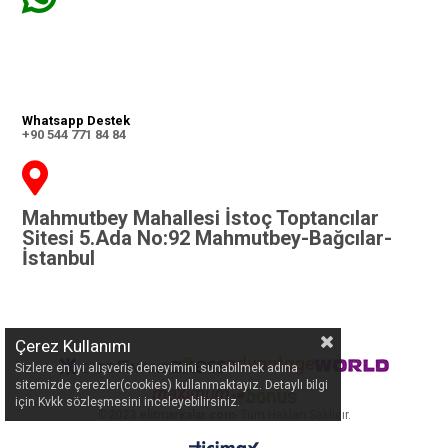
Whatsapp Destek
+90 544 771 84 84
Mahmutbey Mahallesi İstoç Toptancılar
Sitesi 5.Ada No:92 Mahmutbey-Bağcılar-
İstanbul
Çerez Kullanımı
Sizlere en iyi alışveriş deneyimini sunabilmek adına
sitemizde çerezler(cookies) kullanmaktayız. Detaylı bilgi
için Kvkk sözleşmesini inceleyebilirsiniz.
©
2023 elitmarkalar.com
- Tüm Hakları Saklıdır.