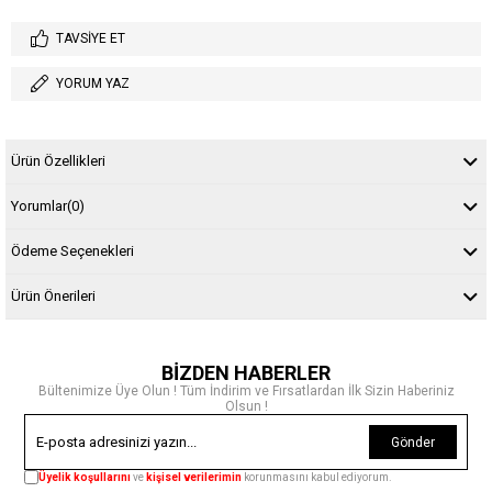
TAVSIYE ET
YORUM YAZ
Ürün Özellikleri
Yorumlar
(0)
Ödeme Seçenekleri
Ürün Önerileri
BİZDEN HABERLER
Bültenimize Üye Olun ! Tüm İndirim ve Fırsatlardan İlk Sizin Haberiniz
Olsun !
Gönder
Üyelik koşullarını
ve
kişisel verilerimin
korunmasını kabul ediyorum.