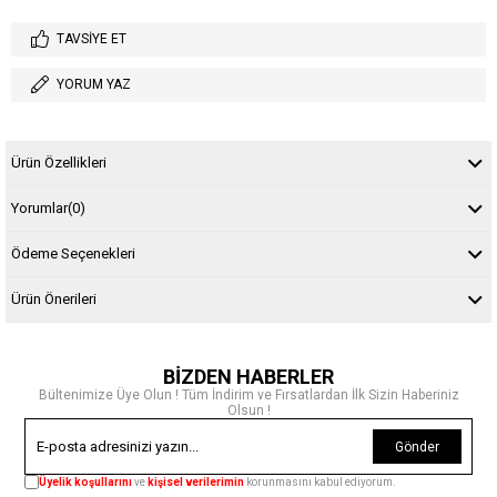
TAVSIYE ET
YORUM YAZ
Ürün Özellikleri
Yorumlar
(0)
Ödeme Seçenekleri
Ürün Önerileri
BİZDEN HABERLER
Bültenimize Üye Olun ! Tüm İndirim ve Fırsatlardan İlk Sizin Haberiniz
Olsun !
Gönder
Üyelik koşullarını
ve
kişisel verilerimin
korunmasını kabul ediyorum.