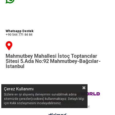
Whatsapp Destek
+90 544 771 84 84
Mahmutbey Mahallesi İstoç Toptancılar
Sitesi 5.Ada No:92 Mahmutbey-Bağcılar-
İstanbul
Çerez Kullanımı
Sizlere en iyi alışveriş deneyimini sunabilmek adına
sitemizde çerezler(cookies) kullanmaktayız. Detaylı bilgi
için Kvkk sözleşmesini inceleyebilirsiniz.
©
2023 elitmarkalar.com
- Tüm Hakları Saklıdır.