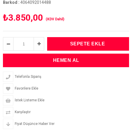
Barkod
:
4064092014488
₺3.850,00
(KDV Dahil)
Telefonla Sipariş
Favorilere Ekle
İstek Listeme Ekle
Karşılaştır
Fiyat Düşünce Haber Ver