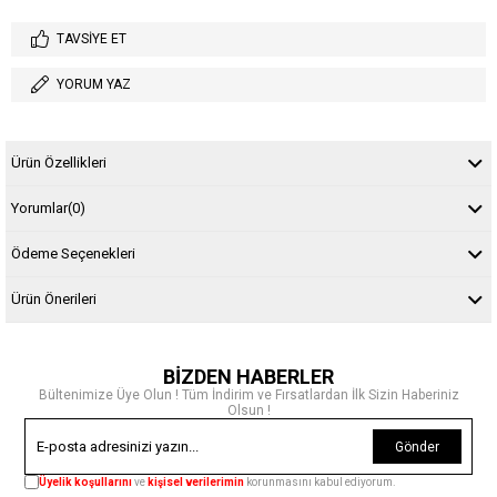
TAVSIYE ET
YORUM YAZ
Ürün Özellikleri
Yorumlar
(0)
Ödeme Seçenekleri
Ürün Önerileri
BİZDEN HABERLER
Bültenimize Üye Olun ! Tüm İndirim ve Fırsatlardan İlk Sizin Haberiniz
Olsun !
Gönder
Üyelik koşullarını
ve
kişisel verilerimin
korunmasını kabul ediyorum.