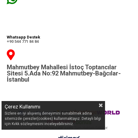
Whatsapp Destek
+90 544 771 84 84
Mahmutbey Mahallesi İstoç Toptancılar
Sitesi 5.Ada No:92 Mahmutbey-Bağcılar-
İstanbul
Çerez Kullanımı
Sizlere en iyi alışveriş deneyimini sunabilmek adına
sitemizde çerezler(cookies) kullanmaktayız. Detaylı bilgi
için Kvkk sözleşmesini inceleyebilirsiniz.
©
2023 elitmarkalar.com
- Tüm Hakları Saklıdır.