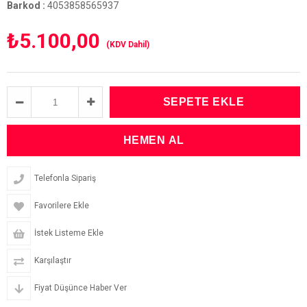
Barkod
:
4053858565937
₺5.100,00
(KDV Dahil)
Telefonla Sipariş
Favorilere Ekle
İstek Listeme Ekle
Karşılaştır
Fiyat Düşünce Haber Ver