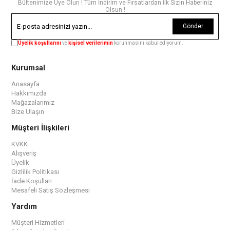
Bültenimize Üye Olun ! Tüm İndirim ve Fırsatlardan İlk Sizin Haberiniz
Olsun !
Gönder
Üyelik koşullarını
ve
kişisel verilerimin
korunmasını kabul ediyorum.
Kurumsal
Anasayfa
Hakkımızda
Mağazalarımız
Bize Ulaşın
Müşteri İlişkileri
KVKK
Alışveriş
Üyelik
Gizlilik Politikası
İade Koşulları
Mesafeli Satış Sözleşmesi
Yardım
Müşteri Hizmetleri