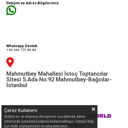
İletişim ve Adres Bilgilerimiz
Whatsapp Destek
+90 544 771 84 84
Mahmutbey Mahallesi İstoç Toptancılar
Sitesi 5.Ada No:92 Mahmutbey-Bağcılar-
İstanbul
Çerez Kullanımı
Sizlere en iyi alışveriş deneyimini sunabilmek adına
sitemizde çerezler(cookies) kullanmaktayız. Detaylı bilgi
için Kvkk sözleşmesini inceleyebilirsiniz.