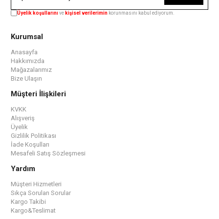
Üyelik koşullarını
ve
kişisel verilerimin
korunmasını kabul ediyorum.
Kurumsal
Anasayfa
Hakkımızda
Mağazalarımız
Bize Ulaşın
Müşteri İlişkileri
KVKK
Alışveriş
Üyelik
Gizlilik Politikası
İade Koşulları
Mesafeli Satış Sözleşmesi
Yardım
Müşteri Hizmetleri
Sıkça Sorulan Sorular
Kargo Takibi
Kargo&Teslimat