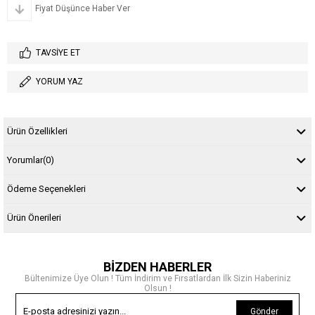
Fiyat Düşünce Haber Ver
TAVSIYE ET
YORUM YAZ
Ürün Özellikleri
Yorumlar
(0)
Ödeme Seçenekleri
Ürün Önerileri
BİZDEN HABERLER
Bültenimize Üye Olun ! Tüm İndirim ve Fırsatlardan İlk Sizin Haberiniz
Olsun !
Gönder