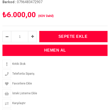
Barkod
:
0796483472907
₺6.000,00
(KDV Dahil)
Kritik Stok
Telefonla Sipariş
Favorilere Ekle
İstek Listeme Ekle
Karşılaştır