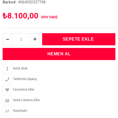
Barkod
:
4064092327748
₺8.100,00
(KDV Dahil)
Kritik Stok
Telefonla Sipariş
Favorilere Ekle
İstek Listeme Ekle
Karşılaştır