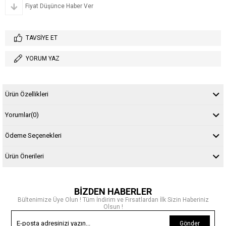
Fiyat Düşünce Haber Ver
TAVSIYE ET
YORUM YAZ
Ürün Özellikleri
Yorumlar
(0)
Ödeme Seçenekleri
Ürün Önerileri
BİZDEN HABERLER
Bültenimize Üye Olun ! Tüm İndirim ve Fırsatlardan İlk Sizin Haberiniz
Olsun !
Gönder