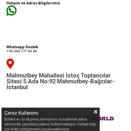
İletişim ve Adres Bilgilerimiz
Whatsapp Destek
+90 544 771 84 84
Mahmutbey Mahallesi İstoç Toptancılar
Sitesi 5.Ada No:92 Mahmutbey-Bağcılar-
İstanbul
Çerez Kullanımı
Sizlere en iyi alışveriş deneyimini sunabilmek adına
sitemizde çerezler(cookies) kullanmaktayız. Detaylı bilgi
için Kvkk sözleşmesini inceleyebilirsiniz.