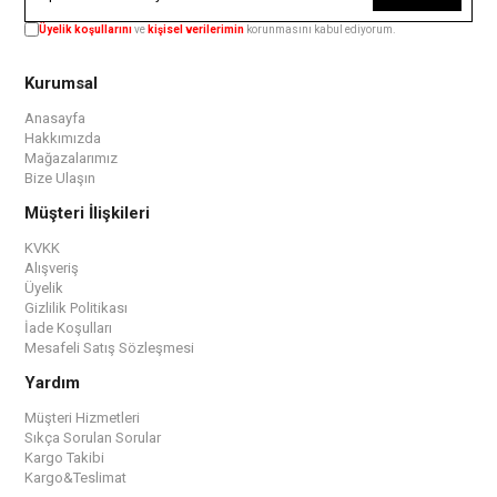
Üyelik koşullarını
ve
kişisel verilerimin
korunmasını kabul ediyorum.
Kurumsal
Anasayfa
Hakkımızda
Mağazalarımız
Bize Ulaşın
Müşteri İlişkileri
KVKK
Alışveriş
Üyelik
Gizlilik Politikası
İade Koşulları
Mesafeli Satış Sözleşmesi
Yardım
Müşteri Hizmetleri
Sıkça Sorulan Sorular
Kargo Takibi
Kargo&Teslimat