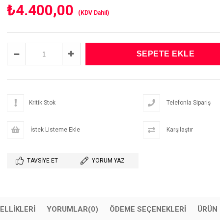
₺4.400,00
(KDV Dahil)
Kritik Stok
Telefonla Sipariş
İstek Listeme Ekle
Karşılaştır
TAVSIYE ET
YORUM YAZ
ELLIKLERI
YORUMLAR
(0)
ÖDEME SEÇENEKLERI
ÜRÜN 