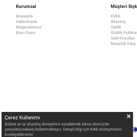
Kurumsal
Müşteri İlişk
Anasayfa
KVKK
Hakkımızda
Alışveriş
Mağazalarımız
Üyelik
Bize Ulaşın
Gizlilik Politika
İade Koşulları
Mesafeli Satış
Çerez Kullanımı
Sizlere en iyi alışveriş deneyimini sunabilmek adına sitemizde
çerezler(cookies) kullanmaktayız. Detaylı bilgi için Kvkk sözleşmesini
inceleyebilirsiniz.