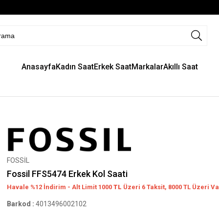
Anasayfa
Kadın Saat
Erkek Saat
Markalar
Akıllı Saat
FOSSİL
Fossil FFS5474 Erkek Kol Saati
Havale %12 İndirim - Alt Limit 1000
TL
Üzeri 6 Taksit, 8000 TL Üzeri Va
Barkod
:
4013496002102