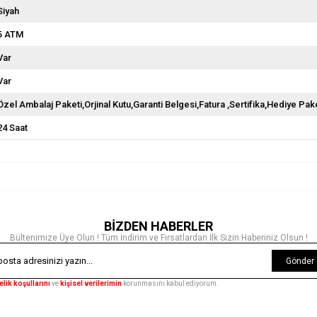
Siyah
5 ATM
Var
Var
Özel Ambalaj Paketi,Orjinal Kutu,Garanti Belgesi,Fatura ,Sertifika,Hediye Pake
24 Saat
BİZDEN HABERLER
Bültenimize Üye Olun ! Tüm İndirim ve Fırsatlardan İlk Sizin Haberiniz Olsun !
Gönder
elik koşullarını
ve
kişisel verilerimin
korunmasını kabul ediyorum.