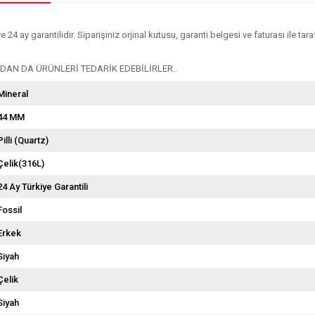
4 ay garantilidir. Siparişiniz orjinal kutusu, garanti belgesi ve faturası ile tara
AN DA ÜRÜNLERİ TEDARİK EDEBİLİRLER..
Mineral
44 MM
Pilli (Quartz)
Çelik(316L)
24 Ay Türkiye Garantili
Fossil
Erkek
Siyah
Çelik
Siyah