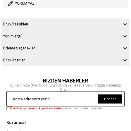
YORUM YAZ
Ürün Özellikleri
Yorumlar
(0)
Ödeme Seçenekleri
Ürün Önerileri
BİZDEN HABERLER
Bültenimize Üye Olun ! Tüm İndirim ve Fırsatlardan İlk Sizin Haberiniz
Olsun !
Gönder
Üyelik koşullarını
ve
kişisel verilerimin
korunmasını kabul ediyorum.
Kurumsal