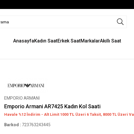
Anasayfa
Kadın Saat
Erkek Saat
Markalar
Akıllı Saat
EMPORİO ARMANİ
Emporio Armani AR7425 Kadın Kol Saati
Havale %12 İndirim - Alt Limit 1000
TL
Üzeri 6 Taksit, 8000 TL Üzeri Va
Barkod
:
723763243445