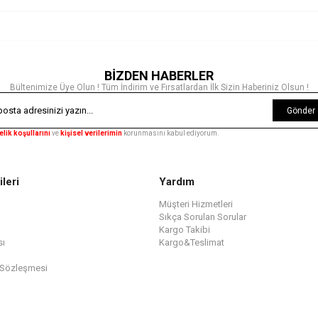
BİZDEN HABERLER
Bültenimize Üye Olun ! Tüm İndirim ve Fırsatlardan İlk Sizin Haberiniz Olsun !
Gönder
elik koşullarını
ve
kişisel verilerimin
korunmasını kabul ediyorum.
ileri
Yardım
Müşteri Hizmetleri
Sıkça Sorulan Sorular
Kargo Takibi
sı
Kargo&Teslimat
 Sözleşmesi