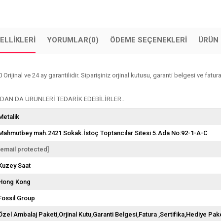
ELLIKLERI
YORUMLAR
(0)
ÖDEME SEÇENEKLERI
ÜRÜN 
nal ve 24 ay garantilidir. Siparişiniz orjinal kutusu, garanti belgesi ve faturası
AN DA ÜRÜNLERİ TEDARİK EDEBİLİRLER..
Metalik
Mahmutbey mah.2421 Sokak.İstoç Toptancılar Sitesi 5.Ada No:92-1-A-C
[email protected]
Kuzey Saat
Hong Kong
Fossil Group
Özel Ambalaj Paketi,Orjinal Kutu,Garanti Belgesi,Fatura ,Sertifika,Hediye Pake