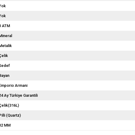
Yok
Yok
3 ATM
Mineral
Metalik
Çelik
Sedef
Bayan
Emporio Armani
24 Ay Türkiye Garantili
Çelik(316L)
Pilli (Quartz)
32 MM