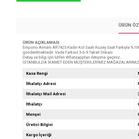
ÜRÜN ÖZ
ÜRÜN AÇIKLAMASI
Emporio Armani AR7425 Kadın Kol Saati Kuzey Saat Farkıyla %100 Oriji
gönderilmektedir. Vade Farksız 3-6-9 Taksit İmkanı
Detay ve bilgi için lütfen Whatsapptan iletişime geçiniz..
İSTANBULDA İKAMET EDEN MÜŞTERİLERİMİZ MAĞAZALARIMIZD
Kasa Rengi
İthalatçı Adresi
İthalatçı Mail Adresi
İthalatçı
Menşei
Üretici Bilgisi
Kargo İçeriği