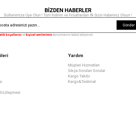
BİZDEN HABERLER
Bültenimize Üye Olun ! Tüm İndirim ve Fırsatlardan İlk Sizin Haberiniz Olsun !
Gönder
elik koşullarını
ve
kişisel verilerimin
korunmasını kabul ediyorum.
ileri
Yardım
Müşteri Hizmetleri
Sıkça Sorulan Sorular
Kargo Takibi
sı
Kargo&Teslimat
 Sözleşmesi