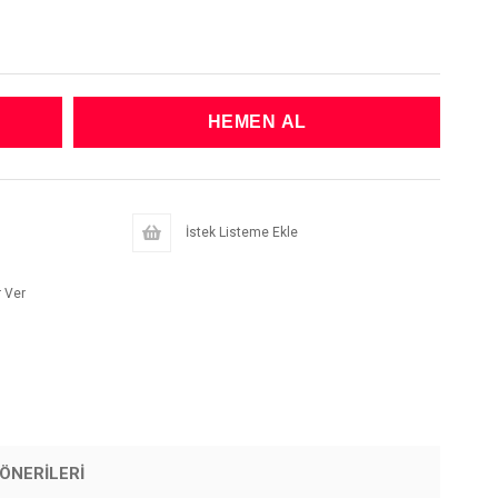
İstek Listeme Ekle
 Ver
ÖNERILERI