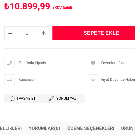
₺10.899,99
(KDV Dahil)
Telefonla Sipariş
Favorilere Ekle
Karşılaştır
Fiyat Düşünce Haber
TAVSIYE ET
YORUM YAZ
ELLIKLERI
YORUMLAR
(0)
ÖDEME SEÇENEKLERI
ÜRÜN 