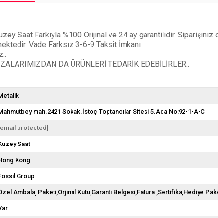
aat Farkıyla %100 Orijinal ve 24 ay garantilidir. Siparişiniz orji
lmektedir. Vade Farksız 3-6-9 Taksit İmkanı
..
ALARIMIZDAN DA ÜRÜNLERİ TEDARİK EDEBİLİRLER..
Metalik
Mahmutbey mah.2421 Sokak.İstoç Toptancılar Sitesi 5.Ada No:92-1-A-C
[email protected]
Kuzey Saat
Hong Kong
Fossil Group
Özel Ambalaj Paketi,Orjinal Kutu,Garanti Belgesi,Fatura ,Sertifika,Hediye Pake
Var