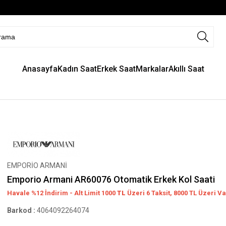
Anasayfa
Kadın Saat
Erkek Saat
Markalar
Akıllı Saat
EMPORİO ARMANİ
Emporio Armani AR60076 Otomatik Erkek Kol Saati
Havale %12 İndirim - Alt Limit 1000
TL
Üzeri 6 Taksit, 8000 TL Üzeri Va
Barkod
:
4064092264074