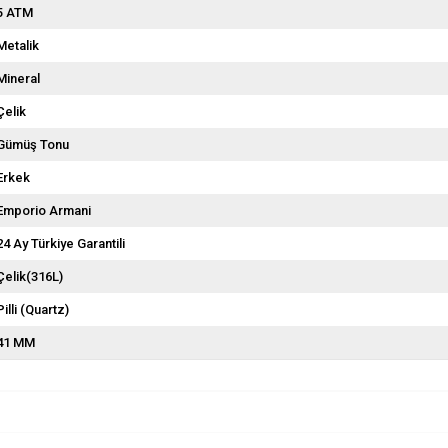
5 ATM
Metalik
Mineral
Çelik
Gümüş Tonu
Erkek
Emporio Armani
24 Ay Türkiye Garantili
Çelik(316L)
Pilli (Quartz)
41 MM