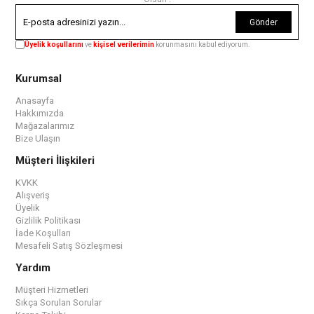
Gönder
Üyelik koşullarını
ve
kişisel verilerimin
korunmasını kabul ediyorum.
Kurumsal
Anasayfa
Hakkımızda
Mağazalarımız
Bize Ulaşın
Müşteri İlişkileri
KVKK
Alışveriş
Üyelik
Gizlilik Politikası
İade Koşulları
Mesafeli Satış Sözleşmesi
Yardım
Müşteri Hizmetleri
Sıkça Sorulan Sorular