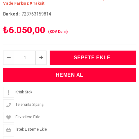
Vade Farksız 9 Taksit
Barkod
:
723763159814
₺6.050,00
(KDV Dahil)
Kritik Stok
Telefonla Sipariş
Favorilere Ekle
İstek Listeme Ekle