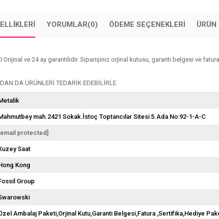
ELLIKLERI
YORUMLAR
(0)
ÖDEME SEÇENEKLERI
ÜRÜN 
nal ve 24 ay garantilidir. Siparişiniz orjinal kutusu, garanti belgesi ve faturası
DAN DA ÜRÜNLERİ TEDARİK EDEBİLİRLE
Metalik
Mahmutbey mah.2421 Sokak.İstoç Toptancılar Sitesi 5.Ada No:92-1-A-C
[email protected]
Kuzey Saat
Hong Kong
Fossil Group
Swarowski
Özel Ambalaj Paketi,Orjinal Kutu,Garanti Belgesi,Fatura ,Sertifika,Hediye Pake