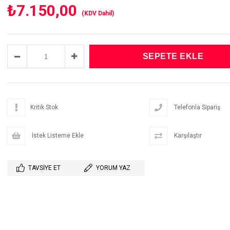
₺7.150,00
(KDV Dahil)
Kritik Stok
Telefonla Sipariş
İstek Listeme Ekle
Karşılaştır
TAVSIYE ET
YORUM YAZ