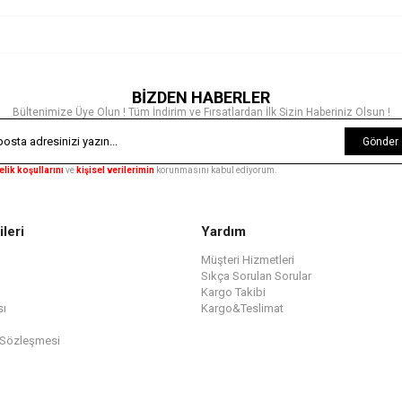
BİZDEN HABERLER
Bültenimize Üye Olun ! Tüm İndirim ve Fırsatlardan İlk Sizin Haberiniz Olsun !
Gönder
elik koşullarını
ve
kişisel verilerimin
korunmasını kabul ediyorum.
ileri
Yardım
Müşteri Hizmetleri
Sıkça Sorulan Sorular
Kargo Takibi
sı
Kargo&Teslimat
 Sözleşmesi