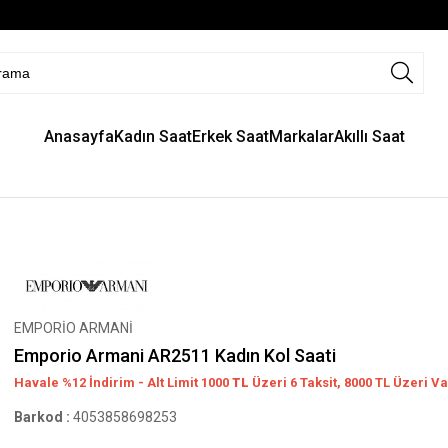
Anasayfa
Kadın Saat
Erkek Saat
Markalar
Akıllı Saat
EMPORİO ARMANİ
Emporio Armani AR2511 Kadın Kol Saati
Havale %12 İndirim - Alt Limit 1000
TL
Üzeri 6 Taksit, 8000 TL Üzeri Va
Barkod
:
4053858698253