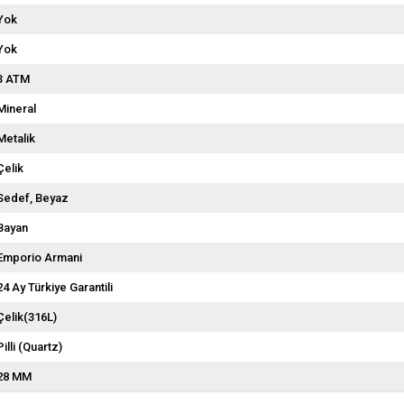
Yok
Yok
3 ATM
Mineral
Metalik
Çelik
Sedef
Beyaz
Bayan
Emporio Armani
24 Ay Türkiye Garantili
Çelik(316L)
Pilli (Quartz)
28 MM