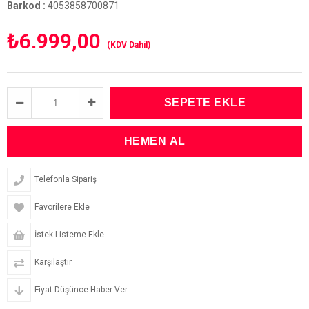
Barkod
:
4053858700871
₺6.999,00
(KDV Dahil)
Telefonla Sipariş
Favorilere Ekle
İstek Listeme Ekle
Karşılaştır
Fiyat Düşünce Haber Ver