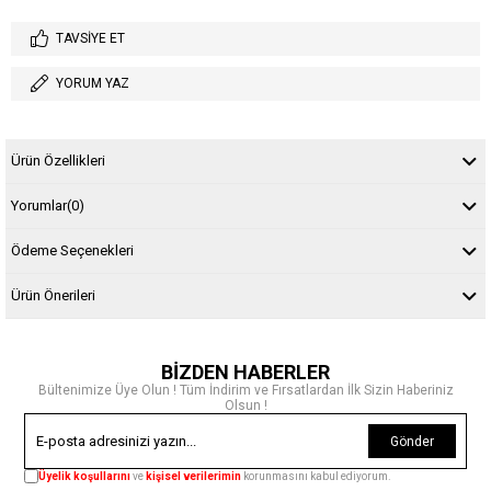
TAVSIYE ET
YORUM YAZ
Ürün Özellikleri
Yorumlar
(0)
Ödeme Seçenekleri
Ürün Önerileri
BİZDEN HABERLER
Bültenimize Üye Olun ! Tüm İndirim ve Fırsatlardan İlk Sizin Haberiniz
Olsun !
Gönder
Üyelik koşullarını
ve
kişisel verilerimin
korunmasını kabul ediyorum.