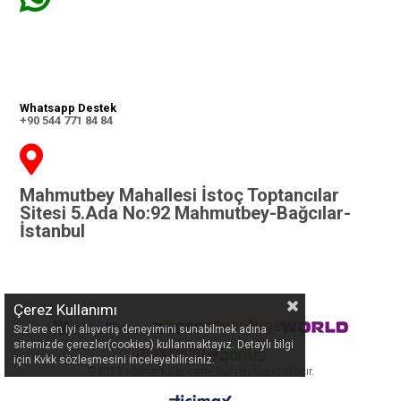
Whatsapp Destek
+90 544 771 84 84
Mahmutbey Mahallesi İstoç Toptancılar
Sitesi 5.Ada No:92 Mahmutbey-Bağcılar-
İstanbul
Çerez Kullanımı
Sizlere en iyi alışveriş deneyimini sunabilmek adına
sitemizde çerezler(cookies) kullanmaktayız. Detaylı bilgi
için Kvkk sözleşmesini inceleyebilirsiniz.
©
2023 elitmarkalar.com
- Tüm Hakları Saklıdır.