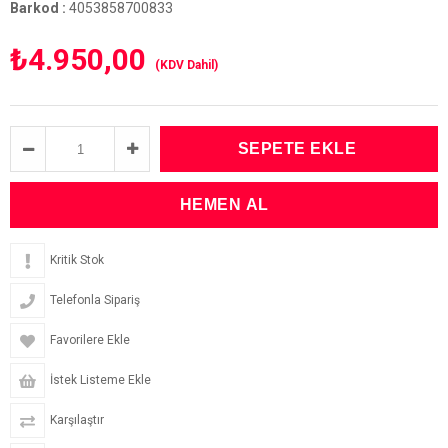
Barkod
:
4053858700833
₺4.950,00
(KDV Dahil)
Kritik Stok
Telefonla Sipariş
Favorilere Ekle
İstek Listeme Ekle
Karşılaştır