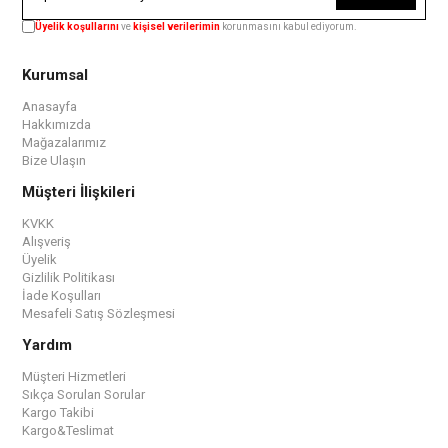
Üyelik koşullarını
ve
kişisel verilerimin
korunmasını kabul ediyorum.
Kurumsal
Anasayfa
Hakkımızda
Mağazalarımız
Bize Ulaşın
Müşteri İlişkileri
KVKK
Alışveriş
Üyelik
Gizlilik Politikası
İade Koşulları
Mesafeli Satış Sözleşmesi
Yardım
Müşteri Hizmetleri
Sıkça Sorulan Sorular
Kargo Takibi
Kargo&Teslimat