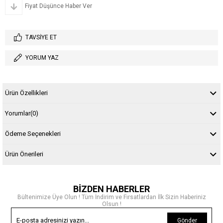
Fiyat Düşünce Haber Ver
TAVSIYE ET
YORUM YAZ
Ürün Özellikleri
Yorumlar
(0)
Ödeme Seçenekleri
Ürün Önerileri
BİZDEN HABERLER
Bültenimize Üye Olun ! Tüm İndirim ve Fırsatlardan İlk Sizin Haberiniz
Olsun !
Gönder