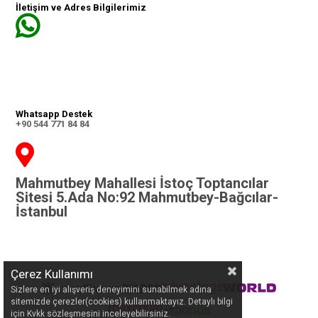
İletişim ve Adres Bilgilerimiz
Whatsapp Destek
+90 544 771 84 84
Mahmutbey Mahallesi İstoç Toptancılar
Sitesi 5.Ada No:92 Mahmutbey-Bağcılar-
İstanbul
Çerez Kullanımı
Sizlere en iyi alışveriş deneyimini sunabilmek adına
sitemizde çerezler(cookies) kullanmaktayız. Detaylı bilgi
için Kvkk sözleşmesini inceleyebilirsiniz.