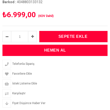
Barkod
:
4048803133132
₺6.999,00
(KDV Dahil)
Telefonla Sipariş
Favorilere Ekle
İstek Listeme Ekle
Karşılaştır
Fiyat Düşünce Haber Ver