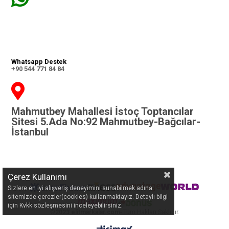
Whatsapp Destek
+90 544 771 84 84
Mahmutbey Mahallesi İstoç Toptancılar
Sitesi 5.Ada No:92 Mahmutbey-Bağcılar-
İstanbul
Çerez Kullanımı
Sizlere en iyi alışveriş deneyimini sunabilmek adına
sitemizde çerezler(cookies) kullanmaktayız. Detaylı bilgi
için Kvkk sözleşmesini inceleyebilirsiniz.
©
2023 elitmarkalar.com
- Tüm Hakları Saklıdır.