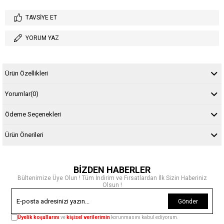
TAVSIYE ET
YORUM YAZ
Ürün Özellikleri
Yorumlar
(0)
Ödeme Seçenekleri
Ürün Önerileri
BİZDEN HABERLER
Bültenimize Üye Olun ! Tüm İndirim ve Fırsatlardan İlk Sizin Haberiniz
Olsun !
Gönder
Üyelik koşullarını
ve
kişisel verilerimin
korunmasını kabul ediyorum.