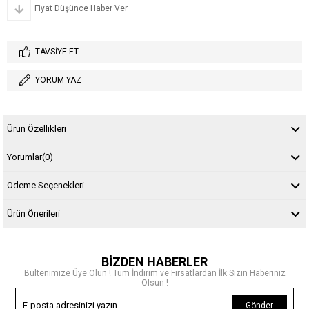
Fiyat Düşünce Haber Ver
TAVSIYE ET
YORUM YAZ
Ürün Özellikleri
Yorumlar
(0)
Ödeme Seçenekleri
Ürün Önerileri
BİZDEN HABERLER
Bültenimize Üye Olun ! Tüm İndirim ve Fırsatlardan İlk Sizin Haberiniz
Olsun !
Gönder