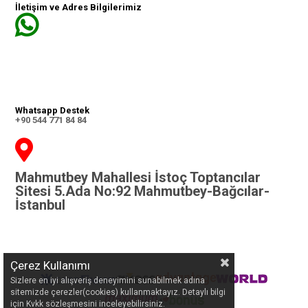
İletişim ve Adres Bilgilerimiz
Whatsapp Destek
+90 544 771 84 84
Mahmutbey Mahallesi İstoç Toptancılar
Sitesi 5.Ada No:92 Mahmutbey-Bağcılar-
İstanbul
Çerez Kullanımı
Sizlere en iyi alışveriş deneyimini sunabilmek adına
sitemizde çerezler(cookies) kullanmaktayız. Detaylı bilgi
için Kvkk sözleşmesini inceleyebilirsiniz.