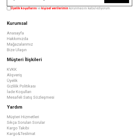
Üyelik koşullarını
ve
kişisel verilerimin
korunmasını kabul ediyorum.
Kurumsal
Anasayfa
Hakkımızda
Mağazalarımız
Bize Ulaşın
Müşteri İlişkileri
KVKK
Alışveriş
Üyelik
Gizlilik Politikası
İade Koşulları
Mesafeli Satış Sözleşmesi
Yardım
Müşteri Hizmetleri
Sıkça Sorulan Sorular
Kargo Takibi
Kargo&Teslimat