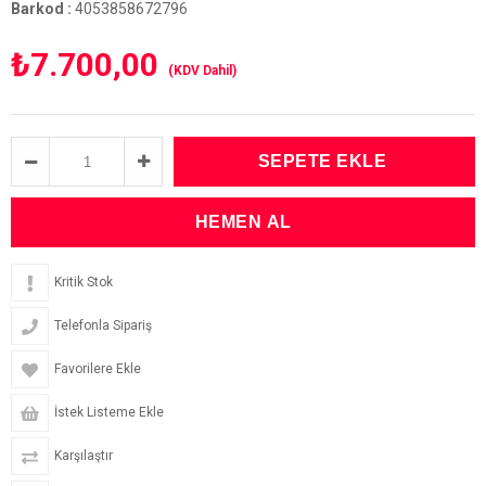
Barkod
:
4053858672796
₺7.700,00
(KDV Dahil)
Kritik Stok
Telefonla Sipariş
Favorilere Ekle
İstek Listeme Ekle
Karşılaştır