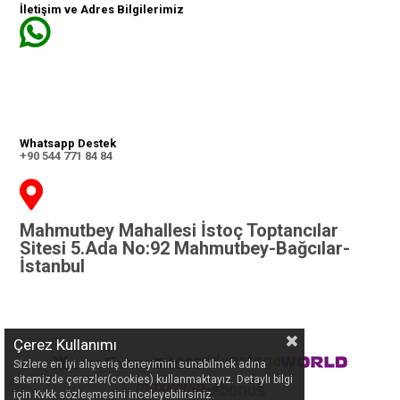
İletişim ve Adres Bilgilerimiz
Whatsapp Destek
+90 544 771 84 84
Mahmutbey Mahallesi İstoç Toptancılar
Sitesi 5.Ada No:92 Mahmutbey-Bağcılar-
İstanbul
Çerez Kullanımı
Sizlere en iyi alışveriş deneyimini sunabilmek adına
sitemizde çerezler(cookies) kullanmaktayız. Detaylı bilgi
için Kvkk sözleşmesini inceleyebilirsiniz.