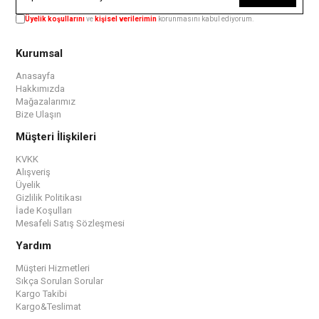
Üyelik koşullarını
ve
kişisel verilerimin
korunmasını kabul ediyorum.
Kurumsal
Anasayfa
Hakkımızda
Mağazalarımız
Bize Ulaşın
Müşteri İlişkileri
KVKK
Alışveriş
Üyelik
Gizlilik Politikası
İade Koşulları
Mesafeli Satış Sözleşmesi
Yardım
Müşteri Hizmetleri
Sıkça Sorulan Sorular
Kargo Takibi
Kargo&Teslimat