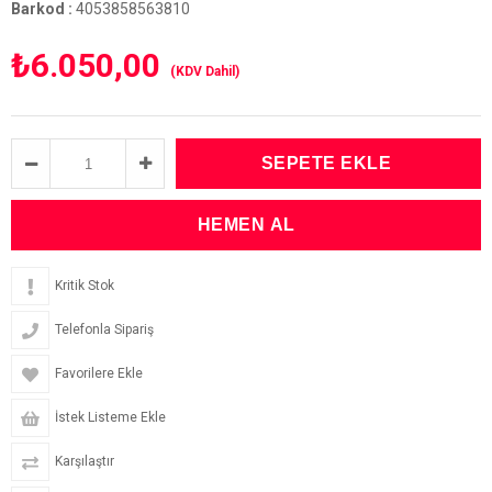
Barkod
:
4053858563810
₺6.050,00
(KDV Dahil)
Kritik Stok
Telefonla Sipariş
Favorilere Ekle
İstek Listeme Ekle
Karşılaştır