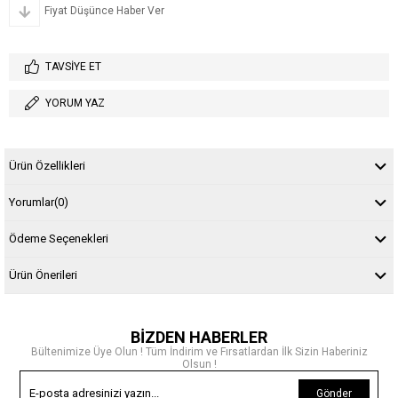
Fiyat Düşünce Haber Ver
TAVSIYE ET
YORUM YAZ
Ürün Özellikleri
Yorumlar
(0)
Ödeme Seçenekleri
Ürün Önerileri
BİZDEN HABERLER
Bültenimize Üye Olun ! Tüm İndirim ve Fırsatlardan İlk Sizin Haberiniz
Olsun !
Gönder